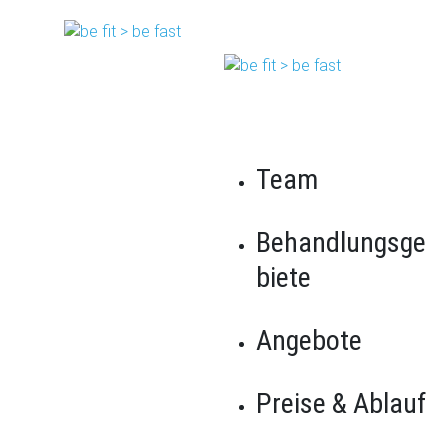
Jetzt anrufen oder online Termin buchen
Telefon:
+43 677 640 120 64
Hand & Ellenbogen
Team
Effektive Behandlung von
Handgelenksschmerzen &
Behandlungsge
Ellenbogenschmerzen in 1020 Wien
biete
Sie leiden unter
Handgelenksschmerzen oder
Ellenbogenschmerzen
? Bei
be
fit
be
fast
in Wien bieten wir
gezielte physiotherapeutische Unterstützung – unabhängig
Angebote
davon, ob Ihre Beschwerden akut, chronisch oder nach einer
Operation aufgetreten sind. Unser Ziel ist es, Ihre Beweglichkeit
zu verbessern, Schmerzen zu lindern und Sie wieder aktiv durchs
Preise & Ablauf
Leben gehen zu lassen.