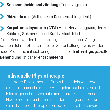
Sehnenscheidenentzündung
(Tendovaginitis)
Rhizarthrose
(Arthrose im Daumensattelgelenk)
Karpaltunnelsyndrom (CTS)
– ein Nervenengpass, der zu
Kribbeln, Schmerzen und Kraftverlust führt
Diese Beschwerden beeinträchtigen nicht nur den Alltag,
sondern führen oft auch zu einer Schonhaltung – was wiederum
neue Probleme mit sich bringen kann. Eine
frühzeitige
, gezielte
Behandlung
ist daher
entscheidend
.
Individuelle Physiotherapie
In unserer Physiotherapie Praxis behandeln wir sowohl
akute als auch chronische Handgelenksschmerzen und
Ellenbogenschmerzen mit einem ganzheitlichen Ansatz.
Nach einer ausführlichen Befunderhebung erstellen wir
ein individuelles Therapiekonzept, das Ihre Beschwerden