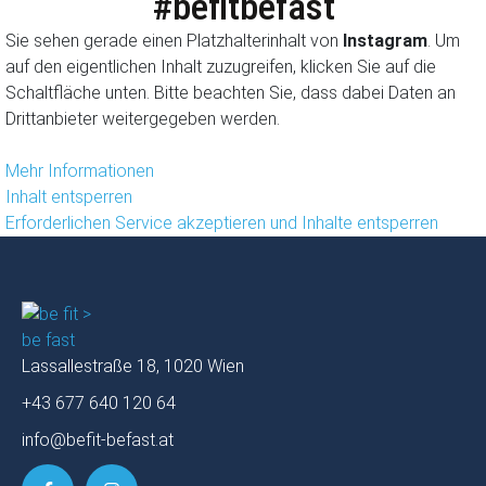
#befitbefast
Sie sehen gerade einen Platzhalterinhalt von
Instagram
. Um
auf den eigentlichen Inhalt zuzugreifen, klicken Sie auf die
Schaltfläche unten. Bitte beachten Sie, dass dabei Daten an
Drittanbieter weitergegeben werden.
Mehr Informationen
Inhalt entsperren
Erforderlichen Service akzeptieren und Inhalte entsperren
Lassallestraße 18, 1020 Wien
+43 677 640 120 64
info@befit-befast.at