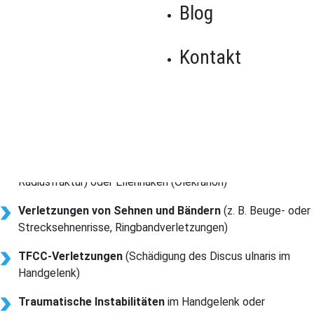
Blog
Akute Schmerzen nach Verletzung oder Unfall
Akute Handgelenksschmerzen und Ellenbogenschmerzen
entstehen häufig durch äußere Einwirkungen wie Stürze, Unfälle
Kontakt
oder plötzliche Belastungen. Solche Verletzungen erfordern eine
gezielte Diagnostik und darauf abgestimmte
physiotherapeutische Maßnahmen.
Typische akute Ursachen
Frakturen
von Kahnbein (Skaphoid), Speiche (distale
Radiusfraktur) oder Ellenhaken (Olekranon)
Verletzungen von Sehnen und Bändern
(z. B. Beuge- oder
Strecksehnenrisse, Ringbandverletzungen)
TFCC-Verletzungen
(Schädigung des Discus ulnaris im
Handgelenk)
Traumatische Instabilitäten
im Handgelenk oder