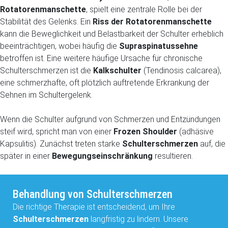
Rotatorenmanschette
, spielt eine zentrale Rolle bei der
Stabilität des Gelenks. Ein
Riss der Rotatorenmanschette
kann die Beweglichkeit und Belastbarkeit der Schulter erheblich
beeinträchtigen, wobei häufig die
Supraspinatussehne
betroffen ist. Eine weitere häufige Ursache für chronische
Schulterschmerzen ist die
Kalkschulter
(Tendinosis calcarea),
eine schmerzhafte, oft plötzlich auftretende Erkrankung der
Sehnen im Schultergelenk.
Wenn die Schulter aufgrund von Schmerzen und Entzündungen
steif wird, spricht man von einer
Frozen Shoulder
(adhäsive
Kapsulitis). Zunächst treten starke
Schulterschmerzen
auf, die
später in einer
Bewegungseinschränkung
resultieren.
Behandlung von Schulterschmerzen
Die richtige Therapie ist entscheidend, um Ihre
Schulterschmerzen
langfristig zu lindern. Unsere