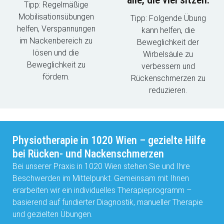
Tipp: Regelmäßige
Mobilisationsübungen
Tipp: Folgende Übung
helfen, Verspannungen
kann helfen, die
im Nackenbereich zu
Beweglichkeit der
lösen und die
Wirbelsäule zu
Beweglichkeit zu
verbessern und
fördern.
Rückenschmerzen zu
reduzieren.
Physiotherapie in 1020 Wien – gezielte Hilfe
bei Rücken- und Nackenschmerzen
Bei unserer Praxis in 1020 Wien stehen Sie und Ihre
Beschwerden im Mittelpunkt. Gemeinsam mit Ihnen
erarbeiten wir ein individuelles Therapieprogramm –
basierend auf fundierter Diagnostik, manueller Therapie
und gezielten Übungen.