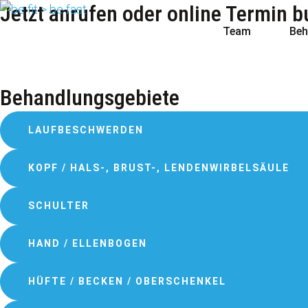
Jetzt anrufen oder online Termin 
Team
Beh
Behandlungsgebiete
LAUFBESCHWERDEN
KOPF / HALS-, BRUST-, LENDENWIRBELSÄULE
SCHULTER
HAND / ELLENBOGEN
HÜFTE / BECKEN / OBERSCHENKEL