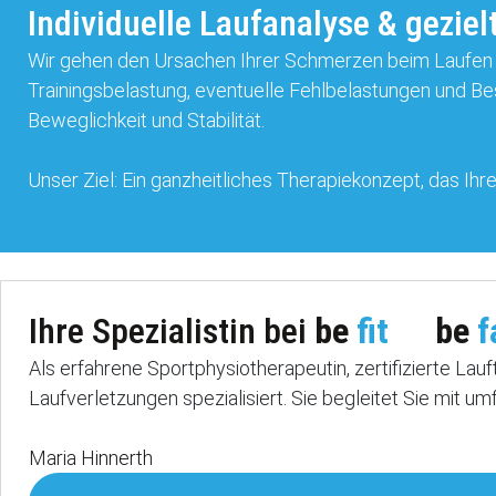
Individuelle Laufanalyse & geziel
Wir gehen den Ursachen Ihrer Schmerzen beim Laufen g
Trainingsbelastung, eventuelle Fehlbelastungen und Bes
Beweglichkeit und Stabilität.
Unser Ziel: Ein ganzheitliches Therapiekonzept, das Ihr
Ihre Spezialistin bei
be
fit
be
f
Als erfahrene Sportphysiotherapeutin, zertifizierte Lauf
Laufverletzungen spezialisiert. Sie begleitet Sie mit
Maria Hinnerth