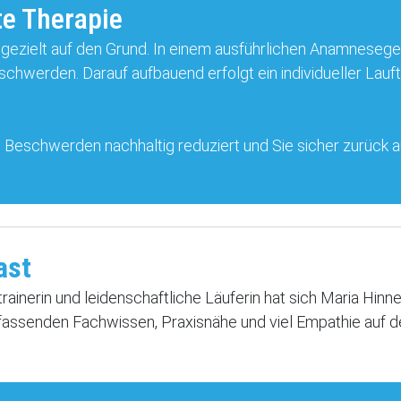
te Therapie
ezielt auf den Grund. In einem ausführlichen Anamnesegesp
chwerden. Darauf aufbauend erfolgt ein individueller Lauft
e Beschwerden nachhaltig reduziert und Sie sicher zurück au
ast
trainerin und leidenschaftliche Läuferin hat sich Maria Hinn
 umfassenden Fachwissen, Praxisnähe und viel Empathie auf