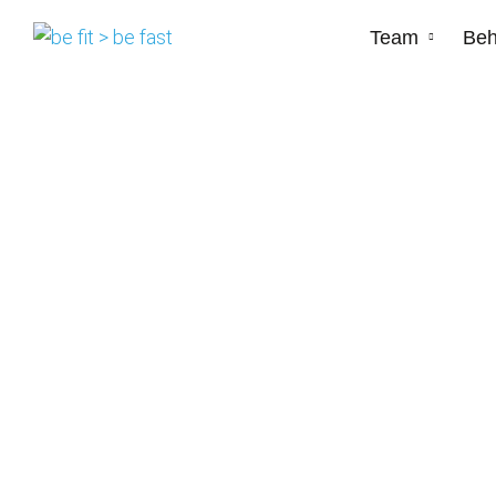
Team
Beh
Kategorie:
Radf