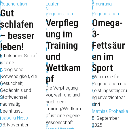
Regeneration
Laufen
Ernährung
Gut
Regeneration
Regeneration
Verpfleg
Omega-
schlafen
ung im
3-
– besser
Training
Fettsäur
leben!
und
en im
Erholsamer Schlaf
ist eine
Wettkam
Sport
biologische
pf
Notwendigkeit, die
Warum sie für
Gesundheit,
Regeneration und
Die Verpflegung
Gedächtnis und
Leistungssteigeru
vor, während und
Stoffwechsel
ng unverzichtbar
nach dem
nachhaltig
sind.
Training/Wettkam
beeinflusst.
Mathias Prohaska
pf ist eine eigene
Isabella Hiess
5. September 
Wissenschaft…
13. November 
2025