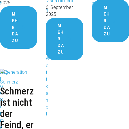
Maria Hinnerth
2025
6. September 
M
2025
M
EH
EH
R
M
R
DA
EH
DA
ZU
R
ZU
DA
ZU
Regeneration
Schmerz
Schmerz
ist nicht
der
Feind, er