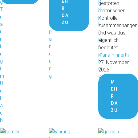
EH
gestörten
R
motorischen
DA
Kontrolle
ZU
zusammenhängen
und was das
eigentlich
bedeutet.
Maria Hinnerth
27. November 
2025
M
EH
R
DA
ZU
Allgemein
Ernährung
Allgemein