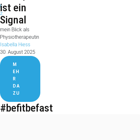
ist ein
Signal
mein Blick als
Physiotherapeutin
Isabella Hiess
30. August 2025
M
EH
R
DA
ZU
#befitbefast