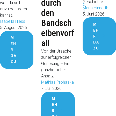
durch
Geschichte…
was du selbst
Maria Hinnerth
dazu beitragen
den
5. Juni 2026
kannst.
Bandsch
Isabella Hiess
M
5. August 2026
eibenvorf
EH
R
M
all
DA
EH
ZU
R
Von der Ursache
DA
zur erfolgreichen
ZU
Genesung – Ein
ganzheitlicher
Ansatz
Mathias Prohaska
7. Juli 2026
M
EH
R