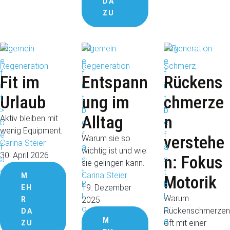
DA
ZU
Allgemein
Allgemein
Regeneration
Regeneration
Regeneration
Schmerz
Fit im
Entspann
Rückens
Urlaub
ung im
chmerze
Alltag
n
Aktiv bleiben mit
wenig Equipment.
verstehe
Warum sie so
Carina Steier
wichtig ist und wie
30. April 2026
n: Fokus
sie gelingen kann.
Carina Steier
M
Motorik
19. Dezember 
EH
Warum
R
2025
Rückenschmerzen
DA
M
oft mit einer
ZU