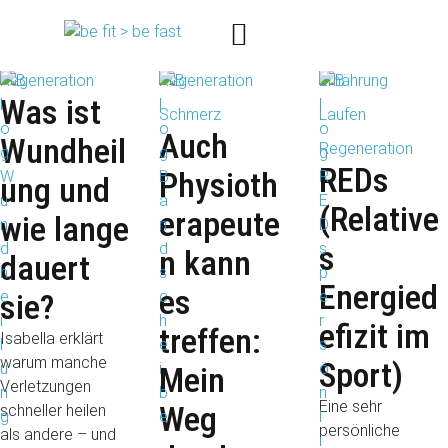
Kategorie:
Regeneration
Regeneration
Regeneration
Ernährung
Was ist
Schmerz
Laufen
Auch
Wundheil
Regeneration
REDs
Physioth
ung und
(Relative
erapeute
wie lange
s
n kann
dauert
Energied
es
sie?
efizit im
treffen:
Isabella erklärt
warum manche
Sport)
Mein
Verletzungen
Eine sehr
Weg
schneller heilen
persönliche
als andere – und